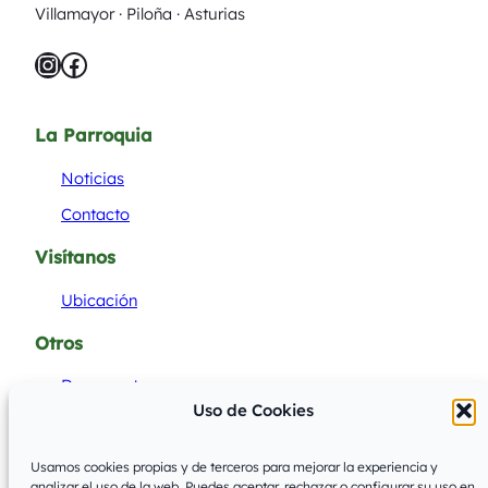
Villamayor · Piloña · Asturias
Instagram
Facebook
La Parroquia
Noticias
Contacto
Visítanos
Ubicación
Otros
Documentos
Uso de Cookies
Acceder
Usamos cookies propias y de terceros para mejorar la experiencia y
analizar el uso de la web. Puedes aceptar, rechazar o configurar su uso en