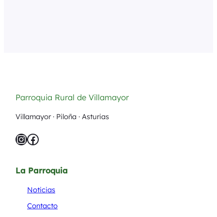
pequeños y una mediateca al servicio
de los usuarios. Al frente de la
biblioteca está Eva, que de forma
desinteresada se ocupa tanto…
Parroquia Rural de Villamayor
Villamayor · Piloña · Asturias
Instagram
Facebook
La Parroquia
Noticias
Contacto