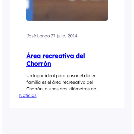
José Longo
·
27 julio, 2014
Área recreativa del
Chorrón
Un lugar ideal para pasar el día en
familia es el área recreeativa del
Chorrón, a unos dos kilómetros de
Noticias
Villamayor, desde alli se puede
continuar una ruta que nos llevará al
pueblo abandonado de la Cueva,
podemos continuar finalizandola en
Torín. Villamayor- El chorrón- La cueva-
Torín Desnivel a superar: 530 m.