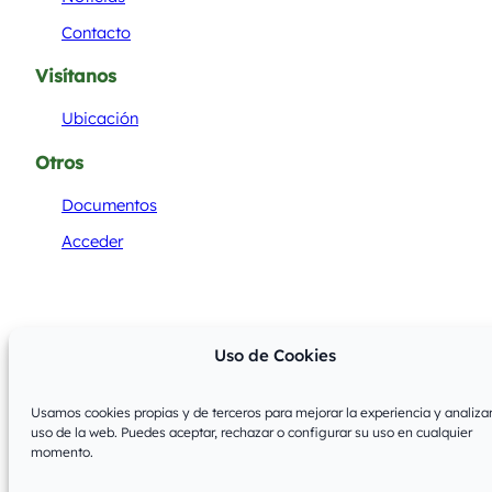
Contacto
Visítanos
Ubicación
Otros
Documentos
Acceder
Uso de Cookies
© 2026
·
Parroquia Rural de Villamayor
Usamos cookies propias y de terceros para mejorar la experiencia y analizar
Aviso Legal
Política de Privacidad
Política de Cookies
uso de la web. Puedes aceptar, rechazar o configurar su uso en cualquier
momento.