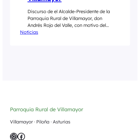
Discurso de el Alcalde-Presidente de la
Parroquia Rural de Villamayor, don
Andrés Rojo del Valle, con motivo del
Noticias
centenario de la obtención de la
categoría administrativa de Entidad
Local Menor. Buenos días y bienvenidos
a este acto, donde celebramos algo tan
importante como son cien años de
historia de la Parroquia Rural de
Villamayor. Dar…
Parroquia Rural de Villamayor
Villamayor · Piloña · Asturias
Instagram
Facebook